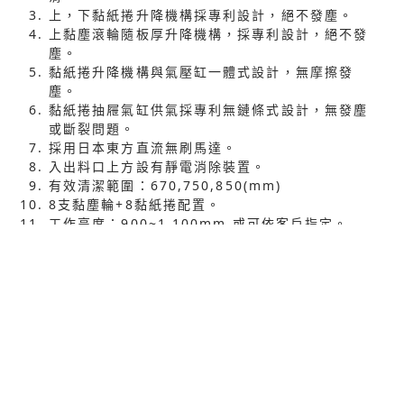
上，下黏紙捲升降機構採專利設計，絕不發塵。
上黏塵滾輪隨板厚升降機構，採專利設計，絕不發
塵。
黏紙捲升降機構與氣壓缸一體式設計，無摩擦發
塵。
黏紙捲抽屜氣缸供氣採專利無鏈條式設計，無發塵
或斷裂問題。
採用日本東方直流無刷馬達。
入出料口上方設有靜電消除裝置。
有效清潔範圍：670,750,850(mm)
8支黏塵輪+8黏紙捲配置。
工作高度：900~1,100mm 或可依客戶指定。
適用板厚：0.03~3.2mm 或可依客戶指定。
輸送速度：0~12M/Min,(標準) Max：60M/Mi
n。
使用電壓：１ΦAC-220V 50/60Hz 0.15KVA。
機台尺寸：525mm(L)*1,073mm(W)*1,266mm
(H)。