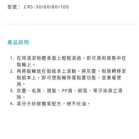
型號： CRS-30/60/80/100
產品說明
在待清潔物體表面上輕輕滾過，即可將粉屑集中在
黏輪上。
再將黏輪放在黏紙本上滾動，將灰塵、粉屑轉移至
黏紙本上，即可使黏輪恢復黏塵功能，並重複使
用。
灰塵、毛屑、頭髮、PP屑、銅箔、等汙染源之清
除。
高分子矽膠獨家配方，絕不吐油。