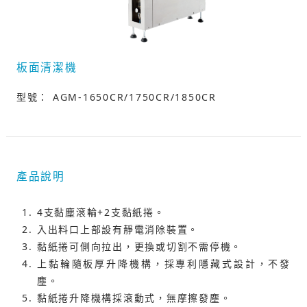
板面清潔機
型號： AGM-1650CR/1750CR/1850CR
產品說明
4支黏塵滾輪+2支黏紙捲。
入出料口上部設有靜電消除裝置。
黏紙捲可側向拉出，更換或切割不需停機。
上黏輪隨板厚升降機構，採專利隱藏式設計，不發
塵。
黏紙捲升降機構採滾動式，無摩擦發塵。