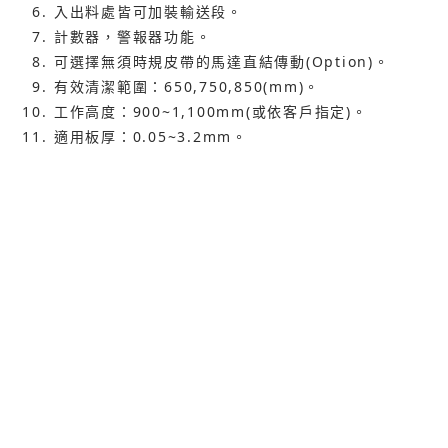
入出料處皆可加裝輸送段。
計數器，警報器功能。
可選擇無須時規皮帶的馬達直結傳動(Option)。
有效清潔範圍：650,750,850(mm)。
工作高度：900~1,100mm(或依客戶指定)。
適用板厚：0.05~3.2mm。
輸送速度：0~12M/Min。
使用電壓：１ΦAC-220V 50/60Hz 0.1KVA。
機台尺寸：210mm(L)*975mm(W)*1,213mm
(H)。