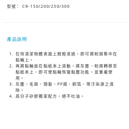
型號： CR-150/200/250/300
產品說明
在待清潔物體表面上輕輕滾過，即可將粉屑集中在
黏輪上。
再將黏輪放在黏紙本上滾動，將灰塵、粉屑轉移至
黏紙本上，即可使黏輪恢復黏塵功能，並重複使
用。
灰塵、毛屑、頭髮、PP屑、銅箔、等汙染源之清
除。
高分子矽膠獨家配方，絕不吐油。