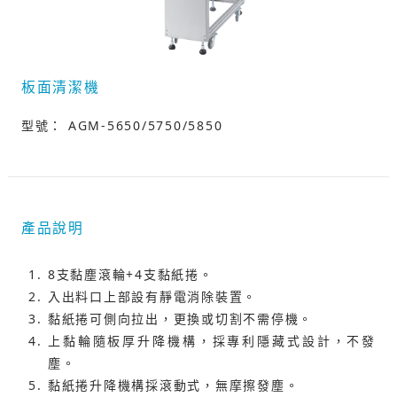
板面清潔機
型號： AGM-5650/5750/5850
產品說明
8支黏塵滾輪+4支黏紙捲。
入出料口上部設有靜電消除裝置。
黏紙捲可側向拉出，更換或切割不需停機。
上黏輪隨板厚升降機構，採專利隱藏式設計，不發
塵。
黏紙捲升降機構採滾動式，無摩擦發塵。