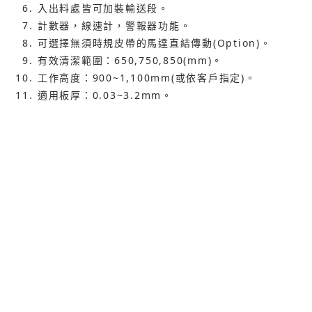
入出料處皆可加裝輸送段。
計數器，線速計，警報器功能。
可選擇無須時規皮帶的馬達直結傳動(Option)。
有效清潔範圍：650,750,850(mm)。
工作高度：900~1,100mm(或依客戶指定)。
適用板厚：0.03~3.2mm。
輸送速度：0~12M/Min。
使用電壓：１ΦAC-220V 50/60Hz 0.15KVA。
機台尺寸：350mm(L)*1,073mm(W)*1,266mm
(H)。